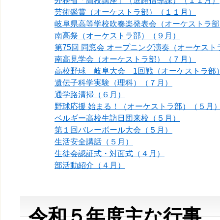
外務省「高校講座」（進路指導課）（１１月）
芸術鑑賞（オーケストラ部）（１１月）
岐阜県高等学校吹奏楽発表会（オーケストラ部
南高祭（オーケストラ部）（９月）
第75回 同窓会 オープニング演奏（オーケス
南高見学会（オーケストラ部）（７月）
高校野球 岐阜大会 1回戦（オーケストラ部
遺伝子科学実験（理科）（７月）
通学路清掃（６月）
野球応援 始まる！（オーケストラ部）（５月
ベルギー高校生訪日団来校（５月）
第１回バレーボール大会（５月）
生活安全講話（５月）
生徒会認証式・対面式（４月）
部活動紹介（４月）
令和５年度主な行事