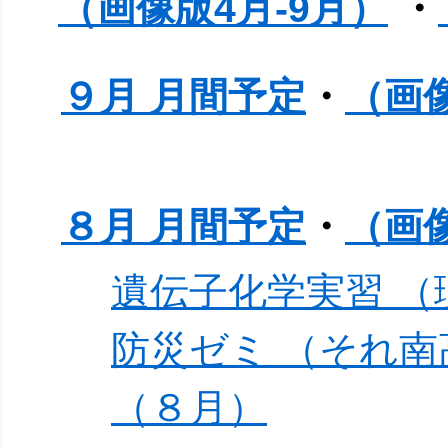
（画像版4月-9月）
・
９月 月間予定
・
（画
８月 月間予定
・
（画
遺伝子化学実習 
防災ゼミ （それ
（８月）