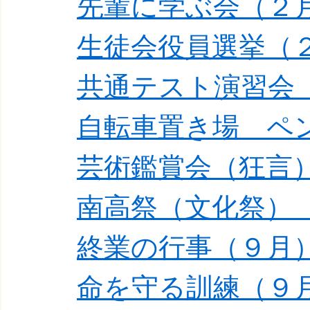
先輩に学ぶ会（２
生徒会役員選挙（
共通テスト演習会
自転車置き場 ペ
芸術鑑賞会（狂言
南高祭（文化祭）
終業の行事（９月
命を守る訓練（９