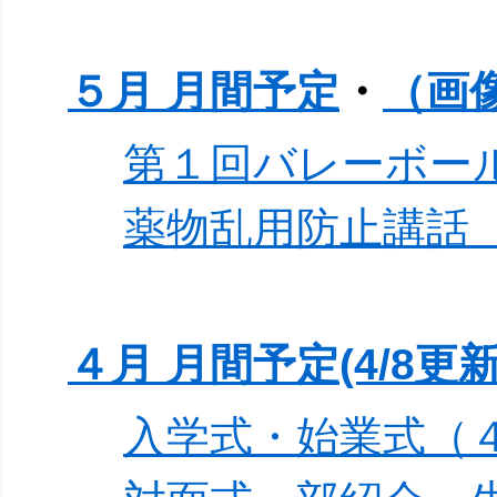
５月 月間予定
・
（画
第１回バレーボー
薬物乱用防止講話
４月 月間予定(4/8更新
入学式・始業式（