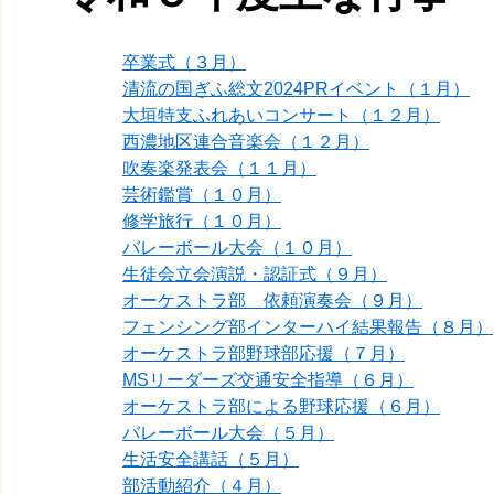
卒業式（３月）
清流の国ぎふ総文2024PRイベント（１月）
大垣特支ふれあいコンサート（１２月）
西濃地区連合音楽会（１２月）
吹奏楽発表会（１１月）
芸術鑑賞（１０月）
修学旅行（１０月）
バレーボール大会（１０月）
生徒会立会演説・認証式（９月）
オーケストラ部 依頼演奏会（９月）
フェンシング部インターハイ結果報告（８月）
オーケストラ部野球部応援（７月）
MSリーダーズ交通安全指導（６月）
オーケストラ部による野球応援（６月）
バレーボール大会（５月）
生活安全講話（５月）
部活動紹介（４月）