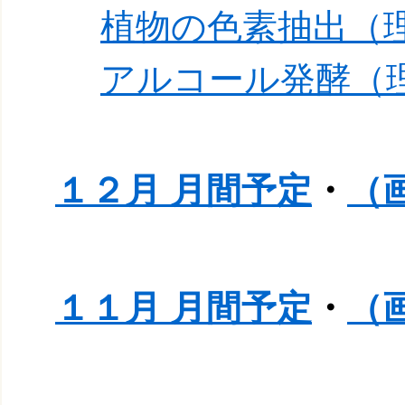
植物の色素抽出（
アルコール発酵（
１２月 月間予定
・
（
１１月 月間予定
・
（