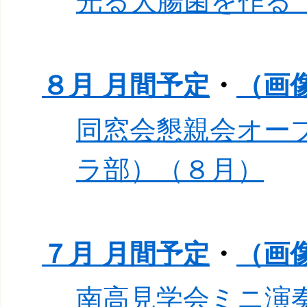
光る大腸菌を作る
８月 月間予定
・
（画
同窓会懇親会オー
ラ部）（８月）
７月 月間予定
・
（画
南高見学会ミニ演