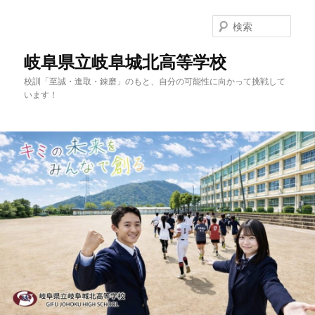
検
索
岐阜県立岐阜城北高等学校
校訓「至誠・進取・錬磨」のもと、自分の可能性に向かって挑戦して
います！