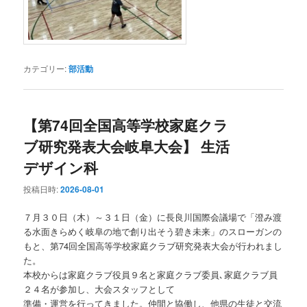
カテゴリー:
部活動
【第74回全国高等学校家庭クラ
ブ研究発表大会岐阜大会】 生活
デザイン科
投稿日時:
2026-08-01
７月３０日（木）～３１日（金）に長良川国際会議場で「澄み渡
る水面きらめく岐阜の地で創り出そう碧き未来」のスローガンの
もと、第74回全国高等学校家庭クラブ研究発表大会が行われまし
た。
本校からは家庭クラブ役員９名と家庭クラブ委員､家庭クラブ員
２４名が参加し、大会スタッフとして
準備・運営を行ってきました。仲間と協働し、他県の生徒と交流