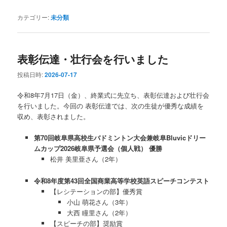
カテゴリー:
未分類
表彰伝達・壮行会を行いました
投稿日時:
2026-07-17
令和8年7月17日（金）、終業式に先立ち、表彰伝達および壮行会
を行いました。今回の 表彰伝達では、次の生徒が優秀な成績を
収め、表彰されました。
第70回岐阜県高校生バドミントン大会兼岐阜Bluvicドリー
ムカップ2026岐阜県予選会（個人戦） 優勝
松井 美里亜さん（2年）
令和8年度第43回全国商業高等学校英語スピーチコンテスト
【レシテーションの部】優秀賞
小山 萌花さん（3年）
大西 瞳里さん（2年）
【スピーチの部】奨励賞