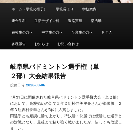
メ
ホーム（学校の様子）
学校長より
学校案内
メ
サ
イ
ン
総合学科
生活デザイン科
進路実績
部活動
イ
ブ
メ
ニ
在校生の方へ
中学生の方へ
卒業生の方へ
ＰＴＡ
ン
コ
ュ
ー
各種報告
お知らせ
お問い合わせ
コ
ン
ン
テ
岐阜県バドミントン選手権（単
テ
ン
２部）大会結果報告
投稿日時:
2026-08-06
ン
ツ
7月31日に開催された岐阜県バドミントン選手権大会（単２部）
ツ
へ
において、高校始めの部で２年Ｄ組松井美里亜さんが準優勝、２
年Ｄ組吉村夢華さんが3位に入賞しました。
へ
移
両選手とも順調に勝ち上がり、準決勝・決勝では優勝した選手と
の対戦となり、最後まで粘り強く戦いましたが、惜しくも敗退し
移
動
ました。