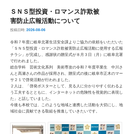
ＳＮＳ型投資・ロマンス詐欺被
害防止広報活動について
投稿日時:
2026-08-06
令和７年度に岐阜北署生活安全課よりご協力の依頼をいただいた
「ＳＮＳ型投資・ロマンス詐欺被害防止広報活動に使用する広報
チラシ」が完成し、感謝状の贈呈式が８月３日（月）に岐阜北署
で行われました。
総合学科 芸術文化系列 美術専攻の令和７年度卒業生 中川さ
んと髙瀬さんの作品が採用され、贈呈式の後に岐阜市正木のマー
サ２１で啓発活動が行われました。
２人は、「啓発ポスターとして、見る人に分かりやすく伝わるよ
う工夫するとともに、インターネットの危険性を視覚的に表現し
た」と話していました。
今後も本校では、このような地域と連携した活動を大切にし、地
域社会に貢献できる取組を推進していきたいです。