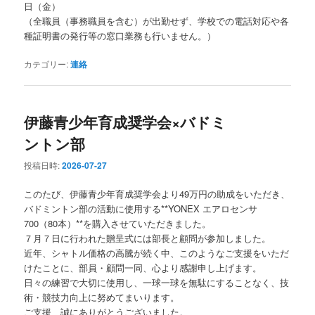
日（金）
（全職員（事務職員を含む）が出勤せず、学校での電話対応や各
種証明書の発行等の窓口業務も行いません。）
カテゴリー:
連絡
伊藤青少年育成奨学会×バドミ
ントン部
投稿日時:
2026-07-27
このたび、伊藤青少年育成奨学会より49万円の助成をいただき、
バドミントン部の活動に使用する**YONEX エアロセンサ
700（80本）**を購入させていただきました。
７月７日に行われた贈呈式には部長と顧問が参加しました。
近年、シャトル価格の高騰が続く中、このようなご支援をいただ
けたことに、部員・顧問一同、心より感謝申し上げます。
日々の練習で大切に使用し、一球一球を無駄にすることなく、技
術・競技力向上に努めてまいります。
ご支援、誠にありがとうございました。