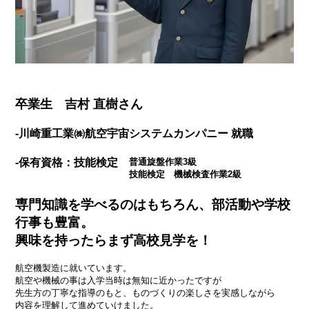
卒業生 吉村 直樹さん
-川崎重工業㈱航空宇宙システムカンパニー 就職
-保有資格：技能検定
普通旋盤作業3級
技能検定 機械検査作業2級
専門知識を学べるのはもちろん、部活動や学校
行事も豊富。
興味を持ったらまず高校見学を！
航空機製造に就いています。
航空や機械の事は入学当時は無知に近かったですが
先生方の丁寧な指導のもと、ものづくりの楽しさを実感しながら
内容を理解して進めていけました。