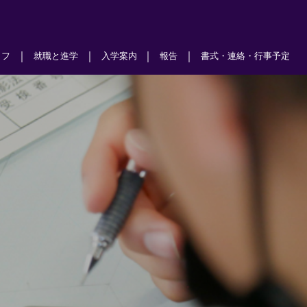
｜
｜
｜
｜
イフ
就職と進学
入学案内
報告
書式・連絡・行事予定