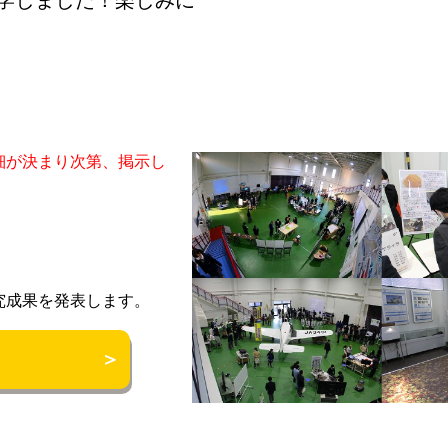
細が決まり次第、掲示し
）
究成果を発表します。
＞