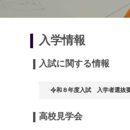
入学情報
入試に関する情報
令和８年度入試 入学者選抜要項
高校見学会
_