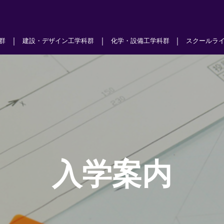
｜
｜
｜
群
建設・デザイン工学科群
化学・設備工学科群
スクールラ
入学案内