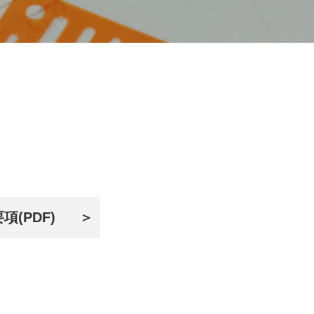
(PDF)
＞